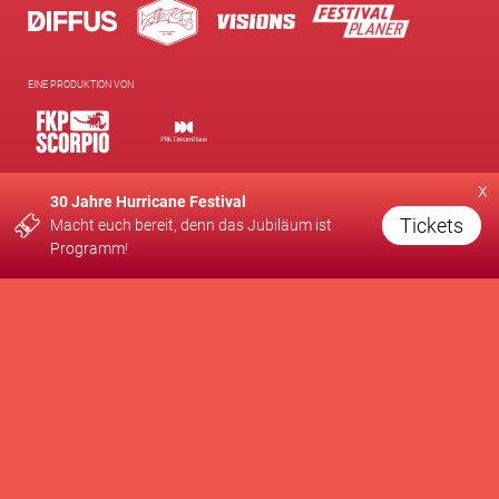
EINE PRODUKTION VON
x
30 Jahre Hurricane Festival
UNTERSTÜTZT VON
Tickets
Macht euch bereit, denn das Jubiläum ist
Programm!
WIR FÖRDERN
Newsletter
Kontakt
Presse
Brand Partnership
Supporters Club