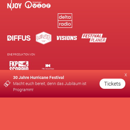
EINE PRODUKTION VON
x
30 Jahre Hurricane Festival
Tickets
Macht euch bereit, denn das Jubiläum ist
UNTERSTÜTZT VON
Programm!
WIR FÖRDERN