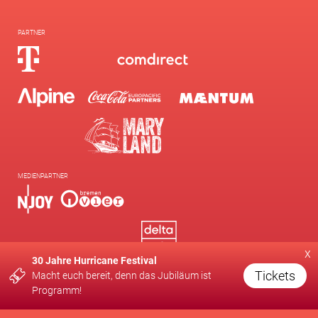
PARTNER
MEDIENPARTNER
x
30 Jahre Hurricane Festival
Tickets
Macht euch bereit, denn das Jubiläum ist
Programm!