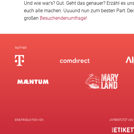
Und wie war’s? Gut. Geht das genauer? Erzähl es uns
euch alle machen. Uuuund nun zum besten Part: Dei
großen
Besuchendenumfrage!
PARTNER
EINE PRODUKTION VON
UNTERSTÜTZT VON