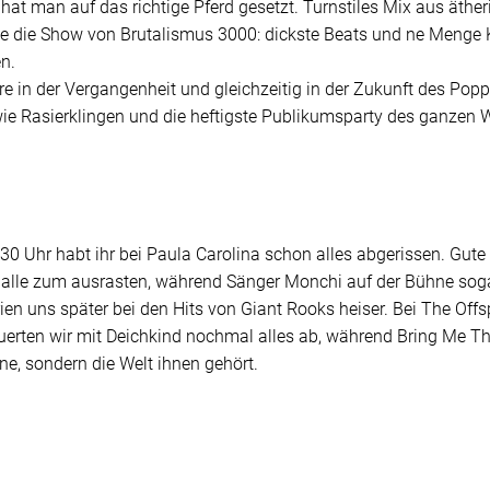
at man auf das richtige Pferd gesetzt. Turnstiles Mix aus äthe
die Show von Brutalismus 3000: dickste Beats und ne Menge Kon
n.
re in der Vergangenheit und gleichzeitig in der Zukunft des Pop
 wie Rasierklingen und die heftigste Publikumsparty des ganzen 
:30 Uhr habt ihr bei Paula Carolina schon alles abgerissen. Gut
en alle zum ausrasten, während Sänger Monchi auf der Bühne so
n uns später bei den Hits von Giant Rooks heiser. Bei The Offsp
 feuerten wir mit Deichkind nochmal alles ab, während Bring Me T
e, sondern die Welt ihnen gehört.