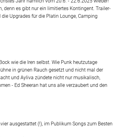
ächstes Jahr nämlich vom 20.6. - 22.6.2025 wieder!
, denn es gibt nur ein limitiertes Kontingent. Trailer-
nd die Upgrades für die Platin Lounge, Camping
 Bock wie die Iren selbst. Wie Punk heutzutage
 Bühne in grünen Rauch gesetzt und nicht mal der
cht und Ayliva zündete nicht nur musikalisch,
hmen - Ed Sheeran hat uns alle verzaubert und den
vier ausgestattet (!), im Publikum Songs zum Besten