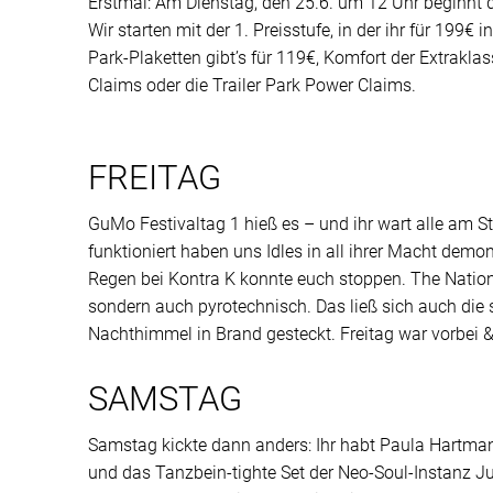
Erstmal: Am Dienstag, den 25.6. um 12 Uhr beginnt d
Wir starten mit der 1. Preisstufe, in der ihr für 199€ 
Park-Plaketten gibt’s für 119€, Komfort der Extrakla
Claims oder die Trailer Park Power Claims.
FREITAG
GuMo Festivaltag 1 hieß es – und ihr wart alle am St
funktioniert haben uns Idles in all ihrer Macht dem
Regen bei Kontra K konnte euch stoppen. The Nation
sondern auch pyrotechnisch. Das ließ sich auch die
Nachthimmel in Brand gesteckt. Freitag war vorbei
SAMSTAG
Samstag kickte dann anders: Ihr habt Paula Hartman
und das Tanzbein-tighte Set der Neo-Soul-Instanz J