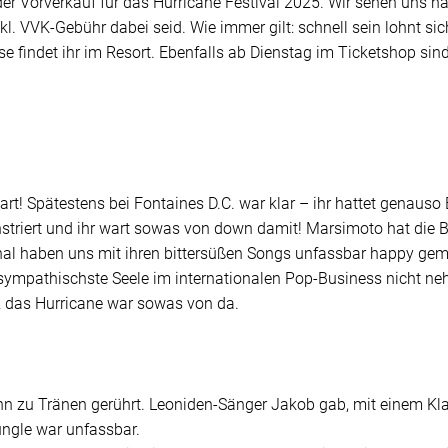
er Vorverkauf für das Hurricane Festival 2025. Wir sehen uns n
inkl. VVK-Gebühr dabei seid. Wie immer gilt: schnell sein lohnt sich
sse findet ihr im Resort. Ebenfalls ab Dienstag im Ticketshop si
art! Spätestens bei Fontaines D.C. war klar – ihr hattet genauso
onstriert und ihr wart sowas von down damit! Marsimoto hat die
al haben uns mit ihren bittersüßen Songs unfassbar happy gema
 sympathischste Seele im internationalen Pop-Business nicht ne
 & das Hurricane war sowas von da.
n zu Tränen gerührt. Leoniden-Sänger Jakob gab, mit einem Kla
ungle war unfassbar.